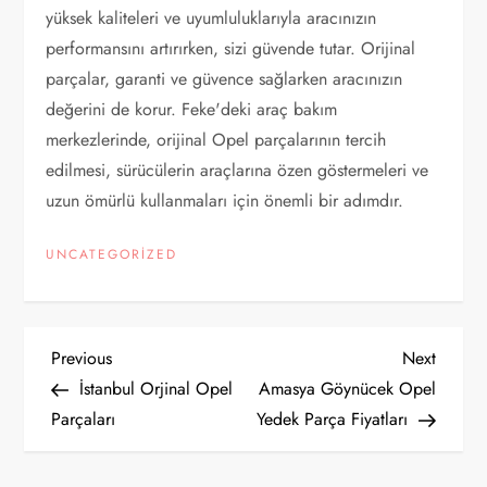
yüksek kaliteleri ve uyumluluklarıyla aracınızın
performansını artırırken, sizi güvende tutar. Orijinal
parçalar, garanti ve güvence sağlarken aracınızın
değerini de korur. Feke'deki araç bakım
merkezlerinde, orijinal Opel parçalarının tercih
edilmesi, sürücülerin araçlarına özen göstermeleri ve
uzun ömürlü kullanmaları için önemli bir adımdır.
UNCATEGORIZED
Y
Previous
Next
Previous
Next
Post
Post
İstanbul Orjinal Opel
Amasya Göynücek Opel
a
Parçaları
Yedek Parça Fiyatları
z