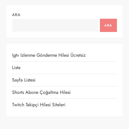
ı
ARA
g
ARA
e
z
Igtv Izlenme Gönderme Hilesi Ücretsiz
i
Liste
n
Sayfa Listesi
m
Shorts Abone Çoğaltma Hilesi
e
Twitch Takipçi Hilesi Siteleri
s