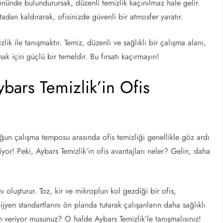
 önünde bulundurursak, düzenli temizlik kaçınılmaz hale gelir.
tadan kaldırarak, ofisinizde güvenli bir atmosfer yaratır.
lik ile tanışmaktır. Temiz, düzenli ve sağlıklı bir çalışma alanı,
rmak için güçlü bir temeldir. Bu fırsatı kaçırmayın!
ybars Temizlik’in Ofis
yoğun çalışma temposu arasında ofis temizliği genellikle göz ardı
iyor! Peki, Aybars Temizlik’in ofis avantajları neler? Gelin, daha
nı oluşturur. Toz, kir ve mikroplun kol gezdiği bir ofis,
hijyen standartlarını ön planda tutarak çalışanların daha sağlıklı
m veriyor musunuz? O halde Aybars Temizlik’le tanışmalısınız!