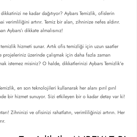
 dikkatinizi ne kadar dağıtıyor? Aybars Temizlik, ofislerin
 verimliliğini artırır. Temiz bir alan, zihninize nefes aldırır.
an Aybars’ı dikkate almalısınız!
 temizlik hizmeti sunar. Artık ofis temizliği için uzun saatler
 projeleriniz üzerinde çalışmak için daha fazla zaman
mak istemez misiniz? O halde, dikkatlerinizi Aybars Temizlik'e
izlik, en son teknolojileri kullanarak her alanı pırıl pırıl
inde bir hizmet sunuyor. Sizi etkileyen bir o kadar detay var ki!
ı! Zihninizi ve ofisinizi rahatlatın, verimliliğinizi artırın. Her
ır.