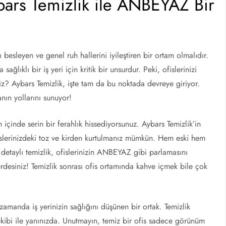
ybars Temizlik ile ANBEYAZ Bir
ını besleyen ve genel ruh hallerini iyileştiren bir ortam olmalıdır.
ğlıklı bir iş yeri için kritik bir unsurdur. Peki, ofislerinizi
z? Aybars Temizlik, işte tam da bu noktada devreye giriyor.
nın yollarını sunuyor!
 içinde serin bir ferahlık hissediyorsunuz. Aybars Temizlik’in
islerinizdeki toz ve kirden kurtulmanız mümkün. Hem eski hem
u detaylı temizlik, ofislerinizin ANBEYAZ gibi parlamasını
yerdesiniz! Temizlik sonrası ofis ortamında kahve içmek bile çok
 zamanda iş yerinizin sağlığını düşünen bir ortak. Temizlik
ekibi ile yanınızda. Unutmayın, temiz bir ofis sadece görünüm