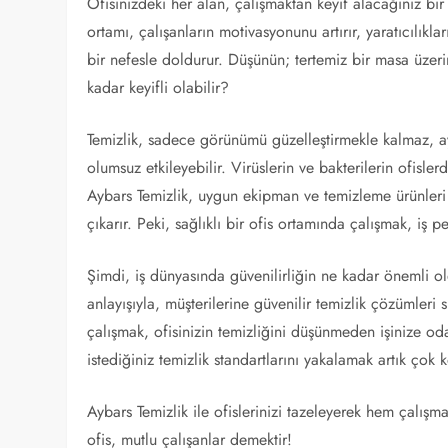
Ofisinizdeki her alan, çalışmaktan keyif alacağınız bi
ortamı, çalışanların motivasyonunu artırır, yaratıcılıklar
bir nefesle doldurur. Düşünün; tertemiz bir masa üzer
kadar keyifli olabilir?
Temizlik, sadece görünümü güzelleştirmekle kalmaz, ayn
olumsuz etkileyebilir. Virüslerin ve bakterilerin ofisler
Aybars Temizlik, uygun ekipman ve temizleme ürünleri k
çıkarır. Peki, sağlıklı bir ofis ortamında çalışmak, iş 
Şimdi, iş dünyasında güvenilirliğin ne kadar önemli o
anlayışıyla, müşterilerine güvenilir temizlik çözümleri 
çalışmak, ofisinizin temizliğini düşünmeden işinize o
istediğiniz temizlik standartlarını yakalamak artık çok k
Aybars Temizlik ile ofislerinizi tazeleyerek hem çalışm
ofis, mutlu çalışanlar demektir!