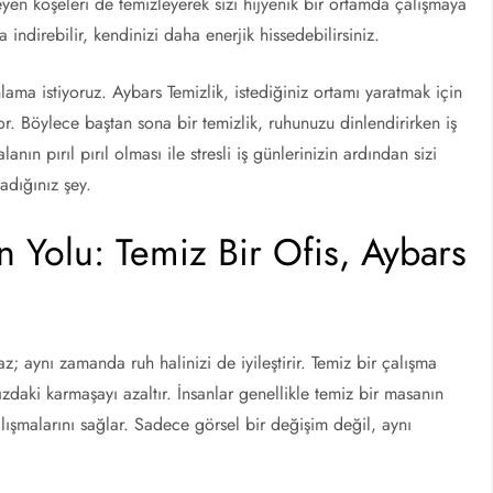
en köşeleri de temizleyerek sizi hijyenik bir ortamda çalışmaya
 indirebilir, kendinizi daha enerjik hissedebilirsiniz.
ma istiyoruz. Aybars Temizlik, istediğiniz ortamı yaratmak için
or. Böylece baştan sona bir temizlik, ruhunuzu dinlendirirken iş
anın pırıl pırıl olması ile stresli iş günlerinizin ardından sizi
radığınız şey.
ın Yolu: Temiz Bir Ofis, Aybars
z; aynı zamanda ruh halinizi de iyileştirir. Temiz bir çalışma
ızdaki karmaşayı azaltır. İnsanlar genellikle temiz bir masanın
lışmalarını sağlar. Sadece görsel bir değişim değil, aynı