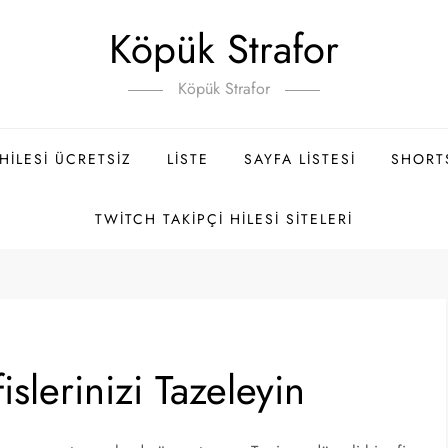
Köpük Strafor
Köpük Strafor
ILESI ÜCRETSIZ
LISTE
SAYFA LISTESI
SHORT
TWITCH TAKIPÇI HILESI SITELERI
islerinizi Tazeleyin