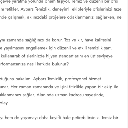
r çevre yaratma yolunda önem taşıyor. Temiz ve düzenli bir ofis
ını tetikler. Aybars Temizlik, deneyimli ekipleriyle ofislerinizi taze
inde çalışmak, aklınızdaki projelere odaklanmanızı sağlarken, ne
ı zamanda sağlığınızı da korur. Toz ve kir, hava kalitesini
de yayılmasını engellemek için düzenli ve etkili temizlik şart.
ullanarak ofislerinizde hijyen standartlarını en üst seviyeye
performansınıza nasıl katkıda bulunur?
lduğuna bakalım. Aybars Temizlik, profesyonel hizmet
sunar. Her zaman zamanında ve işini titizlikle yapan bir ekip ile
daklanmanızı sağlar. Alanında uzman kadrosu sayesinde,
olay.
ayı hem de yaşamayı daha keyifli hale getirebilirsiniz. Temiz bir