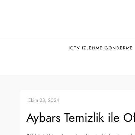
Skip
to
content
IGTV IZLENME GÖNDERME H
Aybars Temizlik ile Of