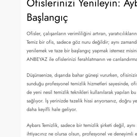
Ofislerinizi Yenileyin: A
Başlangıç
Ofisler, çalışanların verimliliğini artıran, yaratıcılıklar
Temiz bir ofis, sadece göz nuru değildir; aynı zamanda sa
yenilemek ve taze bir başlangıç yapmak istemez misini
ANBEYAZ ile ofislerinizi ferahlatmanın ve canlandırma
Düşünsenize, dışarıda bahar güneşi vururken, ofisinizin
sunduğu profesyonel temizlik hizmetleri sayesinde, of
de yeni nesil temizlik teknikleri kullanılarak yapılan b
sağlıyor. İş yerinizde tazelik hissi arıyorsanız, doğru 
daha keyifli hale geliyor.
Aybars Temizlik, sadece bir temizlik şirketi değil, aynı
ihtiyacınız ne olursa olsun, profesyonel ve deneyimli 