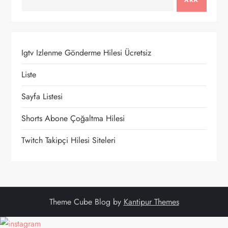
e
ARA
z
i
Igtv Izlenme Gönderme Hilesi Ücretsiz
n
Liste
m
Sayfa Listesi
e
Shorts Abone Çoğaltma Hilesi
Twitch Takipçi Hilesi Siteleri
s
i
Theme Cube Blog by
Kantipur Themes