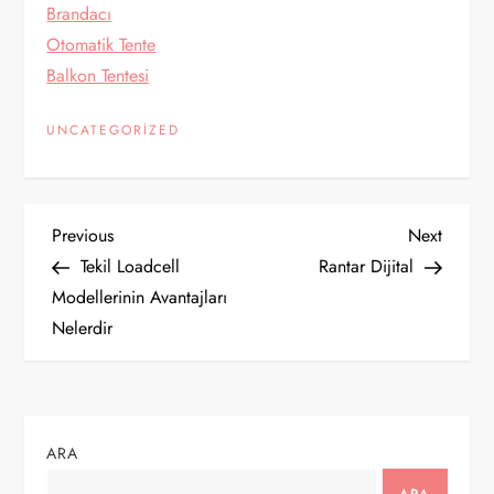
Brandacı
Otomatik Tente
Balkon Tentesi
UNCATEGORIZED
Y
Previous
Next
Previous
Next
Post
Post
Tekil Loadcell
Rantar Dijital
a
Modellerinin Avantajları
Nelerdir
z
ı
g
ARA