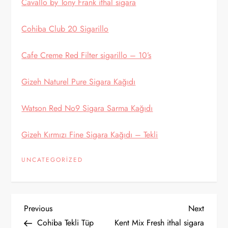
Cavallo by Tony Frank ithal sigara
Cohiba Club 20 Sigarillo
Cafe Creme Red Filter sigarillo – 10’s
Gizeh Naturel Pure Sigara Kağıdı
Watson Red No9 Sigara Sarma Kağıdı
Gizeh Kırmızı Fine Sigara Kağıdı – Tekli
UNCATEGORIZED
Y
Previous
Next
Previous
Next
Post
Post
Cohiba Tekli Tüp
Kent Mix Fresh ithal sigara