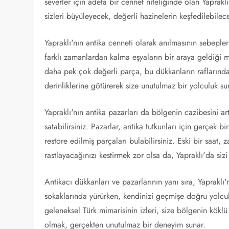
severler için adeta bir cennet niteliğinde olan Yaprak
sizleri büyüleyecek, değerli hazinelerin keşfedilebilece
Yapraklı'nın antika cenneti olarak anılmasının sebeple
farklı zamanlardan kalma eşyaların bir araya geldiği me
daha pek çok değerli parça, bu dükkanların raflarında 
derinliklerine götürerek size unutulmaz bir yolculuk su
Yapraklı'nın antika pazarları da bölgenin cazibesini artı
satabilirsiniz. Pazarlar, antika tutkunları için gerçek 
restore edilmiş parçaları bulabilirsiniz. Eski bir saat,
rastlayacağınızı kestirmek zor olsa da, Yapraklı'da siz
Antikacı dükkanları ve pazarlarının yanı sıra, Yapraklı'n
sokaklarında yürürken, kendinizi geçmişe doğru yolculu
geleneksel Türk mimarisinin izleri, size bölgenin kökl
olmak, gerçekten unutulmaz bir deneyim sunar.