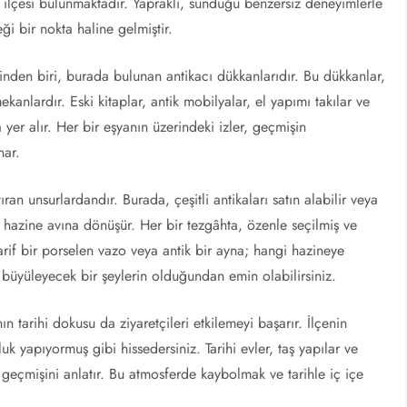
lı ilçesi bulunmaktadır. Yapraklı, sunduğu benzersiz deneyimlerle
ği bir nokta haline gelmiştir.
rinden biri, burada bulunan antikacı dükkanlarıdır. Bu dükkanlar,
kanlardır. Eski kitaplar, antik mobilyalar, el yapımı takılar ve
yer alır. Her bir eşyanın üzerindeki izler, geçmişin
nar.
ran unsurlardandır. Burada, çeşitli antikaları satın alabilir veya
bir hazine avına dönüşür. Her bir tezgâhta, özenle seçilmiş ve
 zarif bir porselen vazo veya antik bir ayna; hangi hazineye
i büyüleyecek bir şeylerin olduğundan emin olabilirsiniz.
ın tarihi dokusu da ziyaretçileri etkilemeyi başarır. İlçenin
k yapıyormuş gibi hissedersiniz. Tarihi evler, taş yapılar ve
ü geçmişini anlatır. Bu atmosferde kaybolmak ve tarihle iç içe