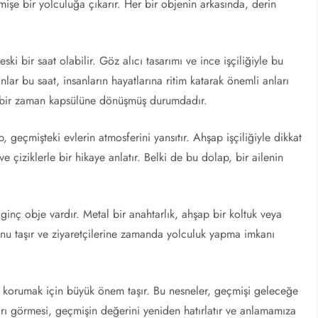
işe bir yolculuğa çıkarır. Her bir objenin arkasında, derin
ski bir saat olabilir. Göz alıcı tasarımı ve ince işçiliğiyle bu
lar bu saat, insanların hayatlarına ritim katarak önemli anları
si bir zaman kapsülüne dönüşmüş durumdadır.
p, geçmişteki evlerin atmosferini yansıtır. Ahşap işçiliğiyle dikkat
çiziklerle bir hikaye anlatır. Belki de bu dolap, bir ailenin
ginç obje vardır. Metal bir anahtarlık, ahşap bir koltuk veya
unu taşır ve ziyaretçilerine zamanda yolculuk yapma imkanı
ızı korumak için büyük önem taşır. Bu nesneler, geçmişi geleceğe
ları görmesi, geçmişin değerini yeniden hatırlatır ve anlamamıza