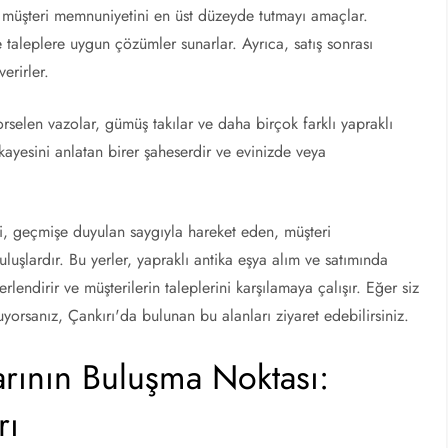
i, müşteri memnuniyetini en üst düzeyde tutmayı amaçlar.
ve taleplere uygun çözümler sunarlar. Ayrıca, satış sonrası
erirler.
orselen vazolar, gümüş takılar ve daha birçok farklı yapraklı
ikayesini anlatan birer şaheserdir ve evinizde veya
eri, geçmişe duyulan saygıyla hareket eden, müşteri
luşlardır. Bu yerler, yapraklı antika eşya alım ve satımında
lendirir ve müşterilerin taleplerini karşılamaya çalışır. Eğer siz
uyorsanız, Çankırı'da bulunan bu alanları ziyaret edebilirsiniz.
arının Buluşma Noktası:
rı