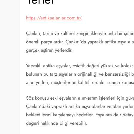
https://antikaalanlar.com.tr/
Çankırı, tarihi ve kültürel zenginlikleriyle ünlü bir şeh
önemli parçalardır. Çankırı'da yapraklı antika eşya ala
gerçekleştiren yerlerdir.
Yapraklı antika eşyalar, estetik değeri yüksek ve kolek
bulunan bu tarz eşyaların orijinalliği ve benzersizliği
alan yerleri, müşterilerine kaliteli ürünler sunma konus
Söz konusu eski eşyaların alım-satım işlemleri için güve
Çankırı'daki yapraklı antika eşya alanlar ve alan yerle
beklentilerini karşılamayı hedefler. Eşyalara dair deta
değeri hakkında bilgi verebilir.