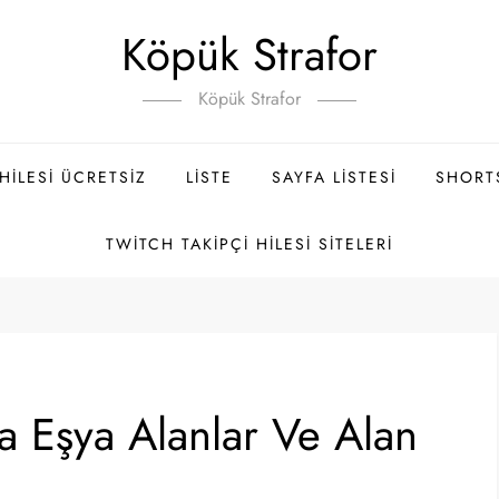
Köpük Strafor
Köpük Strafor
ILESI ÜCRETSIZ
LISTE
SAYFA LISTESI
SHORT
TWITCH TAKIPÇI HILESI SITELERI
ka Eşya Alanlar Ve Alan