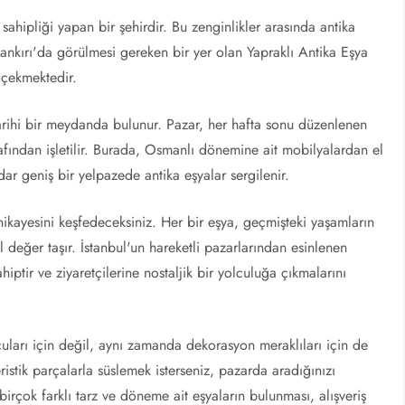
v sahipliği yapan bir şehirdir. Bu zenginlikler arasında antika
 Çankırı'da görülmesi gereken bir yer olan Yapraklı Antika Eşya
 çekmektedir.
tarihi bir meydanda bulunur. Pazar, her hafta sonu düzenlenen
arafından işletilir. Burada, Osmanlı dönemine ait mobilyalardan el
ar geniş bir yelpazede antika eşyalar sergilenir.
hikayesini keşfedeceksiniz. Her bir eşya, geçmişteki yaşamların
l değer taşır. İstanbul'un hareketli pazarlarından esinlenen
iptir ve ziyaretçilerine nostaljik bir yolculuğa çıkmalarını
uları için değil, aynı zamanda dekorasyon meraklıları için de
eristik parçalarla süslemek isterseniz, pazarda aradığınızı
irçok farklı tarz ve döneme ait eşyaların bulunması, alışveriş