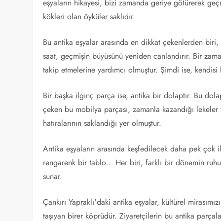
eşyaların hikayesi, bizi zamanda geriye götürerek geçm
kökleri olan öyküler saklıdır.
Bu antika eşyalar arasında en dikkat çekenlerden biri, e
saat, geçmişin büyüsünü yeniden canlandırır. Bir zaman
takip etmelerine yardımcı olmuştur. Şimdi ise, kendi
Bir başka ilginç parça ise, antika bir dolaptır. Bu dola
çeken bu mobilya parçası, zamanla kazandığı lekeler ve 
hatıralarının saklandığı yer olmuştur.
Antika eşyaların arasında keşfedilecek daha pek çok il
rengarenk bir tablo… Her biri, farklı bir dönemin ruh
sunar.
Çankırı Yapraklı'daki antika eşyalar, kültürel mirasım
taşıyan birer köprüdür. Ziyaretçilerin bu antika parça