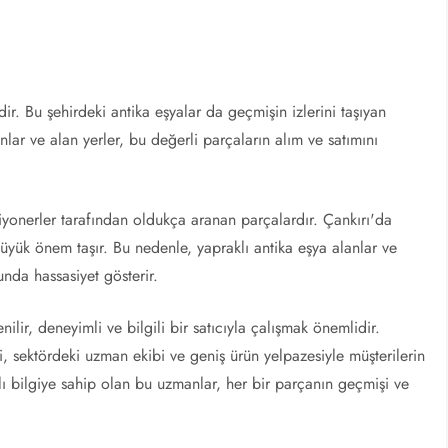
irdir. Bu şehirdeki antika eşyalar da geçmişin izlerini taşıyan
nlar ve alan yerler, bu değerli parçaların alım ve satımını
siyonerler tarafından oldukça aranan parçalardır. Çankırı'da
 büyük önem taşır. Bu nedenle, yapraklı antika eşya alanlar ve
unda hassasiyet gösterir.
nilir, deneyimli ve bilgili bir satıcıyla çalışmak önemlidir.
ri, sektördeki uzman ekibi ve geniş ürün yelpazesiyle müşterilerin
ylı bilgiye sahip olan bu uzmanlar, her bir parçanın geçmişi ve