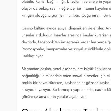
olabilir. Kumar bağımlılığı, bireylerin ve ailelerin y
oluyor da birkaç saatlik eğlence, bir insanın hayatını d
kırılgan olduğunu görmek mümkün. Çoğu insan “Bir şa
Casino kültürü ayrıca sosyal dinamikleri de etkiler. Ar
unsurlarla doludur. İnsanlar arasında bağlar kurarken
devrinde, facebook’tan instagram’a kadar her yerde ‘ş
Promosyonlar, kampanyalar ve sosyal etkinliklerle dol
uzaklaştırıyor.
Bir yandan casino, yerel ekonomilere büyük katkılar s
bağımlılığı ile mücadele eden sosyal hizmetler için ek
seçkin bir hayat sürerken, kaybedenler gözden kaybol
hikayesini yazıyor. Bu karmaşık yapı altında, casino k
görünmez ama derin yaralar açabiliyor.