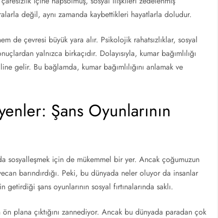
aresizlik içine hapsolmuş, sosyal ilişkileri zedelenmiş
aralarla değil, aynı zamanda kaybettikleri hayatlarla doludur.
 de çevresi büyük yara alır. Psikolojik rahatsızlıklar, sosyal
nuçlardan yalnızca birkaçıdır. Dolayısıyla, kumar bağımlılığı
aline gelir. Bu bağlamda, kumar bağımlılığını anlamak ve
yenler: Şans Oyunlarının
da sosyalleşmek için de mükemmel bir yer. Ancak çoğumuzun
yecan barındırdığı. Peki, bu dünyada neler oluyor da insanlar
 getirdiği şans oyunlarının sosyal fırtınalarında saklı.
nın ön plana çıktığını zannediyor. Ancak bu dünyada paradan çok