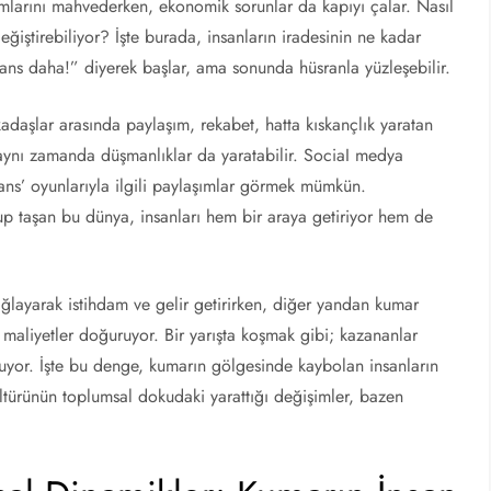
aşamlarını mahvederken, ekonomik sorunlar da kapıyı çalar. Nasıl
eğiştirebiliyor? İşte burada, insanların iradesinin ne kadar
ns daha!” diyerek başlar, ama sonunda hüsranla yüzleşebilir.
kadaşlar arasında paylaşım, rekabet, hatta kıskançlık yaratan
 aynı zamanda düşmanlıklar da yaratabilir. SociaI medya
ans’ oyunlarıyla ilgili paylaşımlar görmek mümkün.
up taşan bu dünya, insanları hem bir araya getiriyor hem de
ağlayarak istihdam ve gelir getirirken, diğer yandan kumar
 maliyetler doğuruyor. Bir yarışta koşmak gibi; kazananlar
uyor. İşte bu denge, kumarın gölgesinde kaybolan insanların
ültürünün toplumsal dokudaki yarattığı değişimler, bazen