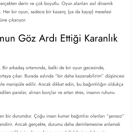
, gerçekten derin ve çok boyutlu. Oyun alanları asıl dinamik
r. Her bir oyun, sadece bir kazanç (ya da kayıp) meselesi
üne çıkarıyor.
mun Göz Ardı Ettiği Karanlık
. Bir arkadaş ortamında, belki de bir oyun gecesinde,
ortaya çıkar. Burada aslında “bir daha kazanabilirim” düşüncesi
yle manipüle edilir. Ancak dikkat edin, bu bağımlılığın oldukça
edilen paralar, alınan borçlar ve artan stres, insanın ruhunu
nan bir durumdur. Çoğu insan kumar bağımlısı olanları “şanssız”
lendirir. Ancak gerçekte, durumu daha derinlemesine anlamak