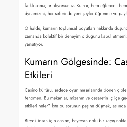
farklı sonuçlar alıyorsunuz. Kumar, hem eğlenceli hem 
dynamizmi, her seferinde yeni şeyler öğrenme ve payla
O halde, kumarın toplumsal boyutları hakkında düşün
zamanda kolektif bir deneyim olduğunu kabul etmemiz 
yansıtıyor.
Kumarın Gölgesinde: Cas
Etkileri
Casino kültürü, sadece oyun masalarında dönen çipler
fenomen. Bu mekanlar, mizahın ve cesaretin iç içe geçt
etkileri neler? İşte bu sorunun peşine düşmek, aslında
Birçok insan için casino, heyecan dolu bir kaçış nokta