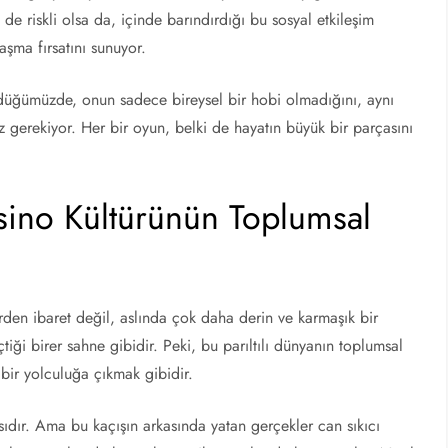
de riskli olsa da, içinde barındırdığı bu sosyal etkileşim
şma fırsatını sunuyor.
düğümüzde, onun sadece bireysel bir hobi olmadığını, aynı
gerekiyor. Her bir oyun, belki de hayatın büyük bir parçasını
ino Kültürünün Toplumsal
den ibaret değil, aslında çok daha derin ve karmaşık bir
iği birer sahne gibidir. Peki, bu parıltılı dünyanın toplumsal
 bir yolculuğa çıkmak gibidir.
sıdır. Ama bu kaçışın arkasında yatan gerçekler can sıkıcı