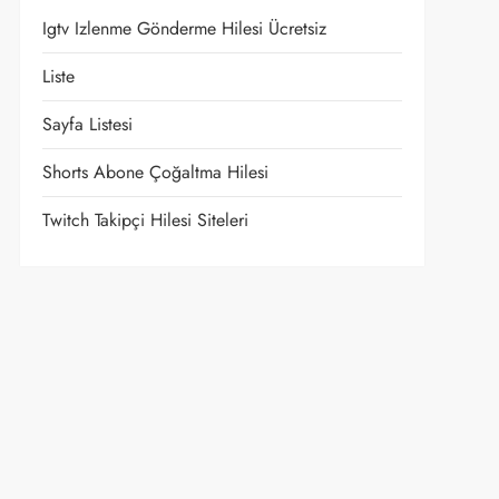
Igtv Izlenme Gönderme Hilesi Ücretsiz
Liste
Sayfa Listesi
Shorts Abone Çoğaltma Hilesi
Twitch Takipçi Hilesi Siteleri