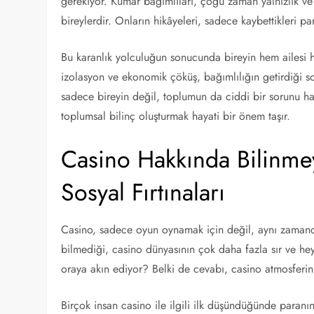
gerekiyor. Kumar bağımlıları, çoğu zaman yalnızlık ve ç
bireylerdir. Onların hikâyeleri, sadece kaybettikleri p
Bu karanlık yolculuğun sonucunda bireyin hem ailesi hem
izolasyon ve ekonomik çöküş, bağımlılığın getirdiği so
sadece bireyin değil, toplumun da ciddi bir sorunu h
toplumsal bilinç oluşturmak hayati bir önem taşır.
Casino Hakkında Bilinme
Sosyal Fırtınaları
Casino, sadece oyun oynamak için değil, aynı zaman
bilmediği, casino dünyasının çok daha fazla sır ve he
oraya akın ediyor? Belki de cevabı, casino atmosferinin
Birçok insan casino ile ilgili ilk düşündüğünde para