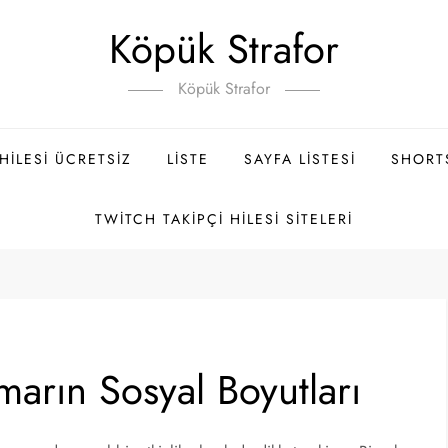
Köpük Strafor
Köpük Strafor
ILESI ÜCRETSIZ
LISTE
SAYFA LISTESI
SHORT
TWITCH TAKIPÇI HILESI SITELERI
arın Sosyal Boyutları