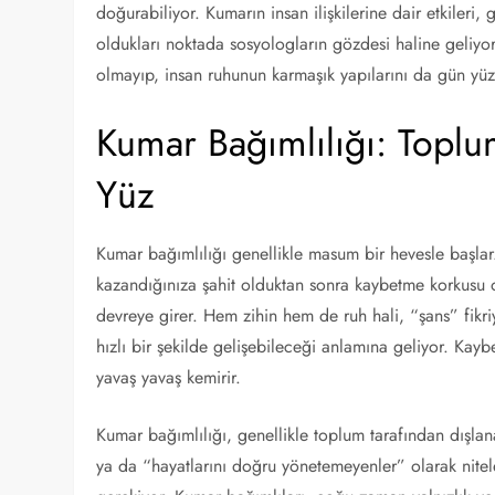
doğurabiliyor. Kumarın insan ilişkilerine dair etkileri
oldukları noktada sosyologların gözdesi haline geliyo
olmayıp, insan ruhunun karmaşık yapılarını da gün yüz
Kumar Bağımlılığı: Toplu
Yüz
Kumar bağımlılığı genellikle masum bir hevesle başlar
kazandığınıza şahit olduktan sonra kaybetme korkusu 
devreye girer. Hem zihin hem de ruh hali, “şans” fikri
hızlı bir şekilde gelişebileceği anlamına geliyor. Kayb
yavaş yavaş kemirir.
Kumar bağımlılığı, genellikle toplum tarafından dışla
ya da “hayatlarını doğru yönetemeyenler” olarak nite