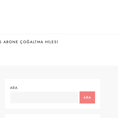
S ABONE ÇOĞALTMA HILESI
ARA
ARA