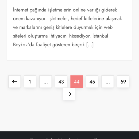
İnternet çağında işletmelerin online varlığı giderek
önem kazanıyor. İşletmeler, hedef kitlelerine ulaşmak
ve markalarını geniş kitlelere duyurmak için web
siteleri oluşturma ihtiyacını hissediyor. İstanbul
Beykoz'da faaliyet gösteren birçok […]
Y
Previous
Page
Page
Page
Page
Page
1
…
43
44
45
…
59
a
page
Next
page
z
ı