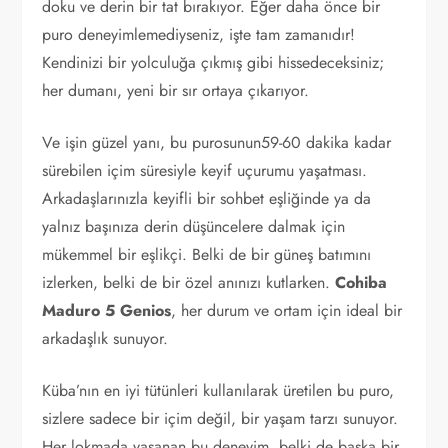
doku ve derin bir tat bırakıyor. Eğer daha önce bir
puro deneyimlemediyseniz, işte tam zamanıdır!
Kendinizi bir yolculuğa çıkmış gibi hissedeceksiniz;
her dumanı, yeni bir sır ortaya çıkarıyor.
Ve işin güzel yanı, bu purosunun59-60 dakika kadar
sürebilen içim süresiyle keyif uçurumu yaşatması.
Arkadaşlarınızla keyifli bir sohbet eşliğinde ya da
yalnız başınıza derin düşüncelere dalmak için
mükemmel bir eşlikçi. Belki de bir güneş batımını
izlerken, belki de bir özel anınızı kutlarken.
Cohiba
Maduro 5 Genios
, her durum ve ortam için ideal bir
arkadaşlık sunuyor.
Küba’nın en iyi tütünleri kullanılarak üretilen bu puro,
sizlere sadece bir içim değil, bir yaşam tarzı sunuyor.
Her lokmada yaşanan bu deneyim, belki de başka bir