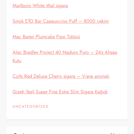
Marlboro White ithal sigara
Smok ETO Bar Cappuccino Puff – 8000 çekim
Mac Baren Plumcake Pipo Tütünü
Alec Bradley Project 40 Maduro Puro – 24’s Ahşap
Kutu
Colts Red Deluxe Cherry sigara – Vişne aromalı
Gizeh Yeşil Super Fine Extra Slim Sigara Kağıdı
UNCATEGORIZED