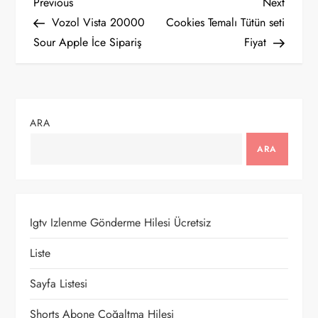
Y
Previous
Next
Previous
Next
Post
Post
Vozol Vista 20000
Cookies Temalı Tütün seti
a
Sour Apple İce Sipariş
Fiyat
z
ı
ARA
g
ARA
e
z
Igtv Izlenme Gönderme Hilesi Ücretsiz
i
Liste
n
Sayfa Listesi
m
Shorts Abone Çoğaltma Hilesi