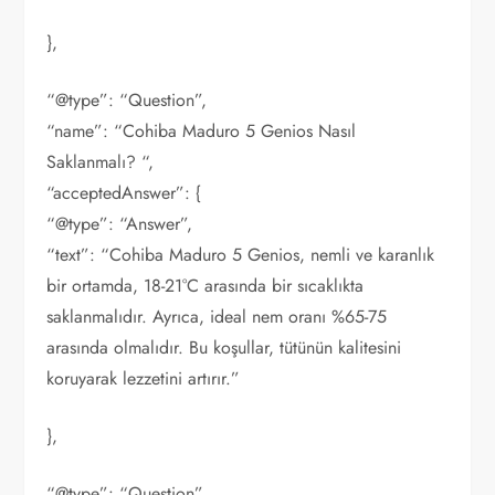
},
“@type”: “Question”,
“name”: “Cohiba Maduro 5 Genios Nasıl
Saklanmalı? “,
“acceptedAnswer”: {
“@type”: “Answer”,
“text”: “Cohiba Maduro 5 Genios, nemli ve karanlık
bir ortamda, 18-21°C arasında bir sıcaklıkta
saklanmalıdır. Ayrıca, ideal nem oranı %65-75
arasında olmalıdır. Bu koşullar, tütünün kalitesini
koruyarak lezzetini artırır.”
},
“@type”: “Question”,