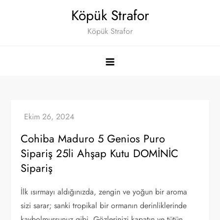
Skip
Köpük Strafor
to
Köpük Strafor
content
Cohiba Maduro 5 Genios Puro
Sipariş 25li Ahşap Kutu DOMİNİC
Sipariş
İlk ısırmayı aldığınızda, zengin ve yoğun bir aroma
sizi sarar; sanki tropikal bir ormanın derinliklerinde
kaybolmuşsunuz gibi. Gözlerinizi kapatın ve tütün