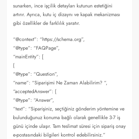
sunarken, ince işçilik detayları kutunun estetiğini
artırır. Ayrıca, kutu iç dizaynı ve kapak mekanizması
gibi özellikler de farklılık yaratır.
“@context”: “https://schema.org”,
“@type”: “FAQPage”,
“mainEntity”: [
{
“@type”: “Question”,
“name”: “Siparişimi Ne Zaman Alabilirim? “,
“acceptedAnswer”: {
“@type”: “Answer”,
“text”: “Siparişiniz, seçtiğiniz gönderim yöntemine ve
bulunduğunuz konuma bağlı olarak genellikle 3-7 iş
günü içinde ulaşır. Tam teslimat süresi için sipariş onay
e-postasındaki bilgileri kontrol edebilirsiniz.”