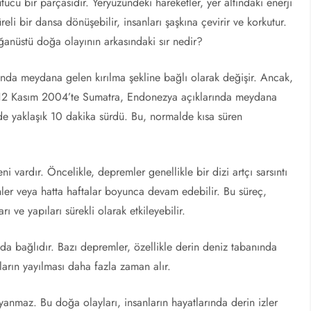
cu bir parçasıdır. Yeryüzündeki hareketler, yer altındaki enerji
li bir dansa dönüşebilir, insanları şaşkına çevirir ve korkutur.
anüstü doğa olayının arkasındaki sır nedir?
tında meydana gelen kırılma şekline bağlı olarak değişir. Ancak,
, 12 Kasım 2004’te Sumatra, Endonezya açıklarında meydana
de yaklaşık 10 dakika sürdü. Bu, normalde kısa süren
 vardır. Öncelikle, depremler genellikle bir dizi artçı sarsıntı
günler veya hatta haftalar boyunca devam edebilir. Bu süreç,
rı ve yapıları sürekli olarak etkileyebilir.
 da bağlıdır. Bazı depremler, özellikle derin deniz tabanında
arın yayılması daha fazla zaman alır.
anmaz. Bu doğa olayları, insanların hayatlarında derin izler