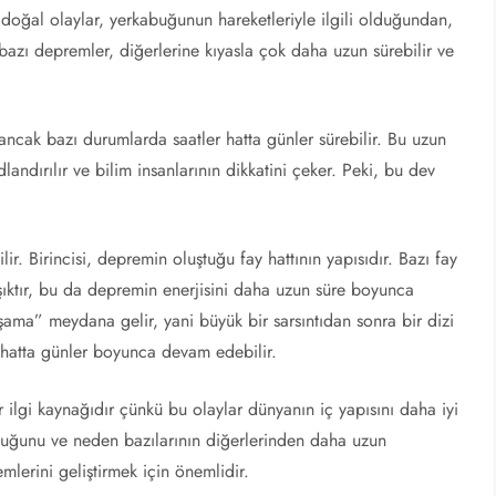
 doğal olaylar, yerkabuğunun hareketleriyle ilgili olduğundan,
bazı depremler, diğerlerine kıyasla çok daha uzun sürebilir ve
, ancak bazı durumlarda saatler hatta günler sürebilir. Bu uzun
andırılır ve bilim insanlarının dikkatini çeker. Peki, bu dev
ir. Birincisi, depremin oluştuğu fay hattının yapısıdır. Bazı fay
şıktır, bu da depremin enerjisini daha uzun süre boyunca
şama” meydana gelir, yani büyük bir sarsıntıdan sonra bir dizi
 hatta günler boyunca devam edebilir.
r ilgi kaynağıdır çünkü bu olaylar dünyanın iç yapısını daha iyi
ştuğunu ve neden bazılarının diğerlerinden daha uzun
lerini geliştirmek için önemlidir.