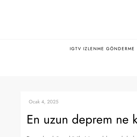
Skip
to
content
IGTV IZLENME GÖNDERME H
En uzun deprem ne k