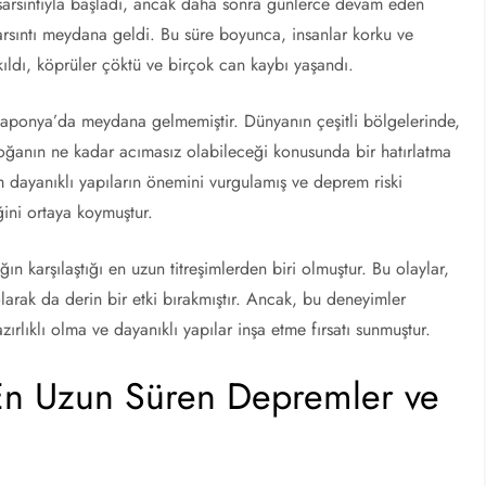
 sarsıntıyla başladı, ancak daha sonra günlerce devam eden
ı sarsıntı meydana geldi. Bu süre boyunca, insanlar korku ve
ıldı, köprüler çöktü ve birçok can kaybı yaşandı.
 Japonya’da meydana gelmemiştir. Dünyanın çeşitli bölgelerinde,
doğanın ne kadar acımasız olabileceği konusunda bir hatırlatma
dayanıklı yapıların önemini vurgulamış ve deprem riski
ğini ortaya koymuştur.
n karşılaştığı en uzun titreşimlerden biri olmuştur. Bu olaylar,
larak da derin bir etki bırakmıştır. Ancak, bu deneyimler
ırlıklı olma ve dayanıklı yapılar inşa etme fırsatı sunmuştur.
En Uzun Süren Depremler ve