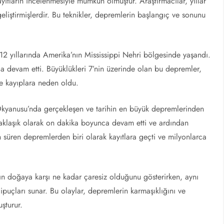
yıtların incelenmesiyle mümkün olmuştur. Araştırmacılar, yıllar
 geliştirmişlerdir. Bu teknikler, depremlerin başlangıç ve sonunu
12 yıllarında Amerika’nın Mississippi Nehri bölgesinde yaşandı.
ca devam etti. Büyüklükleri 7’nin üzerinde olan bu depremler,
ve kayıplara neden oldu.
Okyanusu’nda gerçekleşen ve tarihin en büyük depremlerinden
yaklaşık olarak on dakika boyunca devam etti ve ardından
n süren depremlerden biri olarak kayıtlara geçti ve milyonlarca
ın doğaya karşı ne kadar çaresiz olduğunu gösterirken, aynı
ipuçları sunar. Bu olaylar, depremlerin karmaşıklığını ve
uşturur.