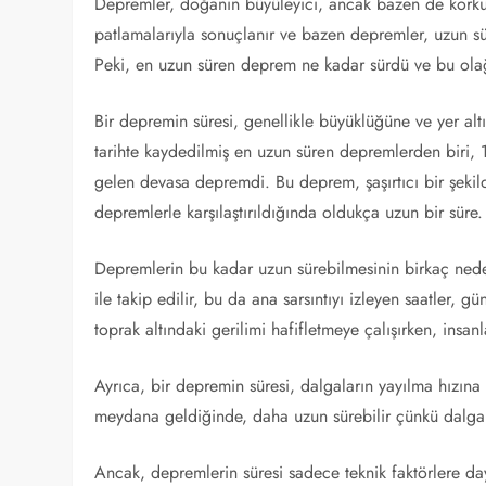
Depremler, doğanın büyüleyici, ancak bazen de korkutu
patlamalarıyla sonuçlanır ve bazen depremler, uzun süre
Peki, en uzun süren deprem ne kadar sürdü ve bu olağ
Bir depremin süresi, genellikle büyüklüğüne ve yer al
tarihte kaydedilmiş en uzun süren depremlerden biri
gelen devasa depremdi. Bu deprem, şaşırtıcı bir şekil
depremlerle karşılaştırıldığında oldukça uzun bir süre.
Depremlerin bu kadar uzun sürebilmesinin birkaç nedeni
ile takip edilir, bu da ana sarsıntıyı izleyen saatler, 
toprak altındaki gerilimi hafifletmeye çalışırken, insanla
Ayrıca, bir depremin süresi, dalgaların yayılma hızına
meydana geldiğinde, daha uzun sürebilir çünkü dalgal
Ancak, depremlerin süresi sadece teknik faktörlere day