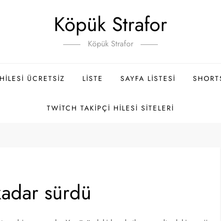
Köpük Strafor
Köpük Strafor
ILESI ÜCRETSIZ
LISTE
SAYFA LISTESI
SHORT
TWITCH TAKIPÇI HILESI SITELERI
adar sürdü