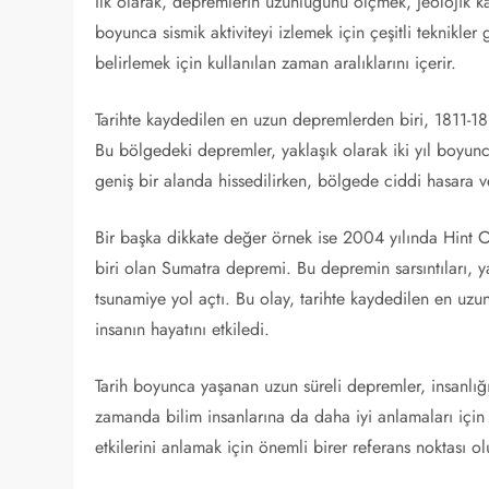
İlk olarak, depremlerin uzunluğunu ölçmek, jeolojik ka
boyunca sismik aktiviteyi izlemek için çeşitli teknikler
belirlemek için kullanılan zaman aralıklarını içerir.
Tarihte kaydedilen en uzun depremlerden biri, 1811-18
Bu bölgedeki depremler, yaklaşık olarak iki yıl boyun
geniş bir alanda hissedilirken, bölgede ciddi hasara 
Bir başka dikkate değer örnek ise 2004 yılında Hint 
biri olan Sumatra depremi. Bu depremin sarsıntıları, 
tsunamiye yol açtı. Bu olay, tarihte kaydedilen en uzu
insanın hayatını etkiledi.
Tarih boyunca yaşanan uzun süreli depremler, insanlığ
zamanda bilim insanlarına da daha iyi anlamaları için 
etkilerini anlamak için önemli birer referans noktası ol