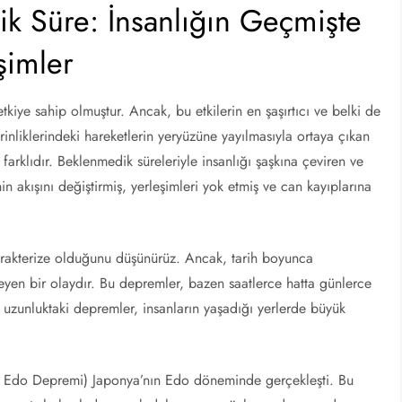
 Süre: İnsanlığın Geçmişte
şimler
iye sahip olmuştur. Ancak, bu etkilerin en şaşırtıcı ve belki de
inliklerindeki hareketlerin yeryüzüne yayılmasıyla ortaya çıkan
arklıdır. Beklenmedik süreleriyle insanlığı şaşkına çeviren ve
n akışını değiştirmiş, yerleşimleri yok etmiş ve can kayıplarına
karakterize olduğunu düşünürüz. Ancak, tarih boyunca
ileyen bir olaydır. Bu depremler, bazen saatlerce hatta günlerce
tü uzunluktaki depremler, insanların yaşadığı yerlerde büyük
k Edo Depremi) Japonya’nın Edo döneminde gerçekleşti. Bu