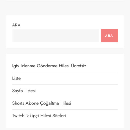
ı
g
ARA
e
ARA
z
i
Igtv Izlenme Gönderme Hilesi Ücretsiz
n
Liste
m
Sayfa Listesi
e
Shorts Abone Çoğaltma Hilesi
Twitch Takipçi Hilesi Siteleri
s