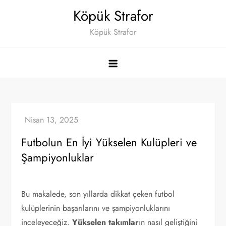
Skip
Köpük Strafor
to
Köpük Strafor
content
Futbolun En İyi Yükselen Kulüpleri ve
Şampiyonluklar
Bu makalede, son yıllarda dikkat çeken futbol
kulüplerinin başarılarını ve şampiyonluklarını
inceleyeceğiz.
Yükselen takımlar
ın nasıl geliştiğini