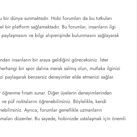
olu bir dünya sunmaktadır. Hobi forumları da bu tutkuları
bir platform sağlamaktadır. Bu forumlar, insanların ilgi
 paylaşmasını ve bilgi alışverişinde bulunmasını sağlayarak
ından insanların bir araya geldiğini göreceksiniz. İster
ya herhangi bir spor dalına merak salmış olun, mutlaka ilginizi
izi paylaşarak benzersiz deneyimler elde etmenizi sağlar.
r öğrenme fırsatı sunar. Diğer üyelerin deneyimlerinden
 ve püf noktalarını öğrenebilirsiniz. Böylelikle, kendi
inebilirsiniz. Ayrıca, forumlar genellikle uzmanların
lışmaları düzenler. Bu sayede, hobinizde ustalaşmak için önemli