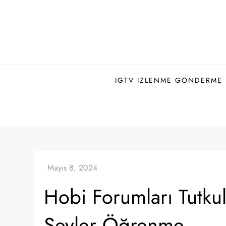
Skip
to
content
IGTV IZLENME GÖNDERME H
Hobi Forumları Tutkul
Şeyler Öğrenme