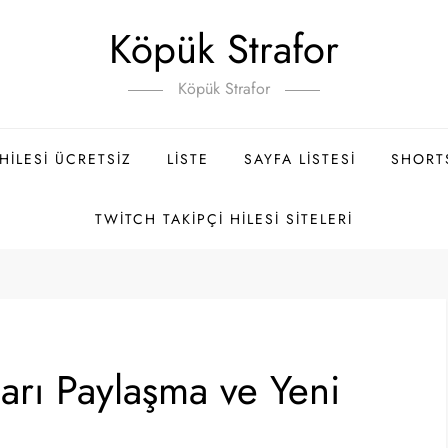
Köpük Strafor
Köpük Strafor
ILESI ÜCRETSIZ
LISTE
SAYFA LISTESI
SHORT
TWITCH TAKIPÇI HILESI SITELERI
arı Paylaşma ve Yeni