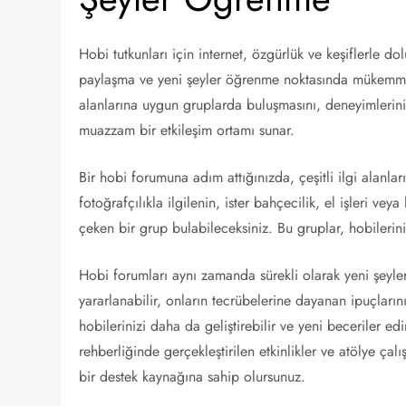
Hobi tutkunları için internet, özgürlük ve keşiflerle d
paylaşma ve yeni şeyler öğrenme noktasında mükemmel 
alanlarına uygun gruplarda buluşmasını, deneyimlerini
muazzam bir etkileşim ortamı sunar.
Bir hobi forumuna adım attığınızda, çeşitli ilgi alanlar
fotoğrafçılıkla ilgilenin, ister bahçecilik, el işleri ve
çeken bir grup bulabileceksiniz. Bu gruplar, hobilerin
Hobi forumları aynı zamanda sürekli olarak yeni şeyle
yararlanabilir, onların tecrübelerine dayanan ipuçlarını
hobilerinizi daha da geliştirebilir ve yeni beceriler ed
rehberliğinde gerçekleştirilen etkinlikler ve atölye ça
bir destek kaynağına sahip olursunuz.