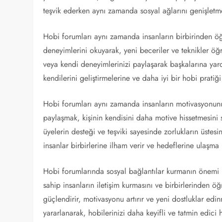
teşvik ederken aynı zamanda sosyal ağlarını genişletme
Hobi forumları aynı zamanda insanların birbirinden öğr
deneyimlerini okuyarak, yeni beceriler ve teknikler öğ
veya kendi deneyimlerinizi paylaşarak başkalarına yar
kendilerini geliştirmelerine ve daha iyi bir hobi pratiğ
Hobi forumları aynı zamanda insanların motivasyonunu a
paylaşmak, kişinin kendisini daha motive hissetmesini sa
üyelerin desteği ve teşviki sayesinde zorlukların üste
insanlar birbirlerine ilham verir ve hedeflerine ulaşm
Hobi forumlarında sosyal bağlantılar kurmanın önemi bü
sahip insanların iletişim kurmasını ve birbirlerinden ö
güçlendirir, motivasyonu artırır ve yeni dostluklar ed
yararlanarak, hobilerinizi daha keyifli ve tatmin edici h