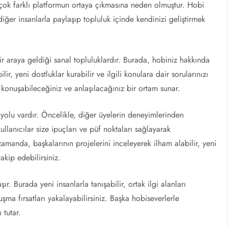
irçok farklı platformun ortaya çıkmasına neden olmuştur. Hobi
diğer insanlarla paylaşıp topluluk içinde kendinizi geliştirmek
bir araya geldiği sanal topluluklardır. Burada, hobiniz hakkında
lir, yeni dostluklar kurabilir ve ilgili konulara dair sorularınızı
 konuşabileceğiniz ve anlaşılacağınız bir ortam sunar.
 yolu vardır. Öncelikle, diğer üyelerin deneyimlerinden
ullanıcılar size ipuçları ve püf noktaları sağlayarak
 zamanda, başkalarının projelerini inceleyerek ilham alabilir, yeni
takip edebilirsiniz.
r. Burada yeni insanlarla tanışabilir, ortak ilgi alanları
ma fırsatları yakalayabilirsiniz. Başka hobiseverlerle
 tutar.