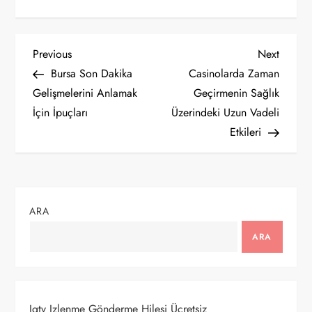
Y
Previous
Next
Previous
Next
Post
Post
Bursa Son Dakika
Casinolarda Zaman
a
Gelişmelerini Anlamak
Geçirmenin Sağlık
İçin İpuçları
Üzerindeki Uzun Vadeli
z
Etkileri
ı
g
ARA
e
ARA
z
i
Igtv Izlenme Gönderme Hilesi Ücretsiz