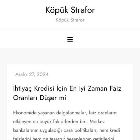
Skip
Köpük Strafor
to
Köpük Strafor
content
İhtiyaç Kredisi İçin En İyi Zaman Faiz
Oranları Düşer mi
Ekonomide yaşanan dalgalanmalar, faiz oranlarını
etkileyen en büyük faktörlerden biri. Merkez
bankalarının uyguladığı para politikaları, hem kredi
faizlerini hem de tasarruf hesaplarının getirilerini