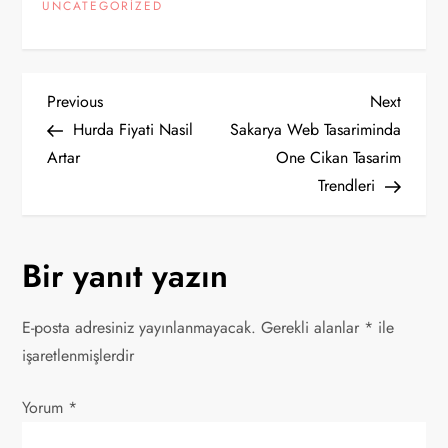
UNCATEGORIZED
Y
Previous
Next
Previous
Next
Post
Post
Hurda Fiyati Nasil
Sakarya Web Tasariminda
a
Artar
One Cikan Tasarim
Trendleri
z
ı
Bir yanıt yazın
g
E-posta adresiniz yayınlanmayacak.
Gerekli alanlar
*
ile
e
işaretlenmişlerdir
z
Yorum
*
i