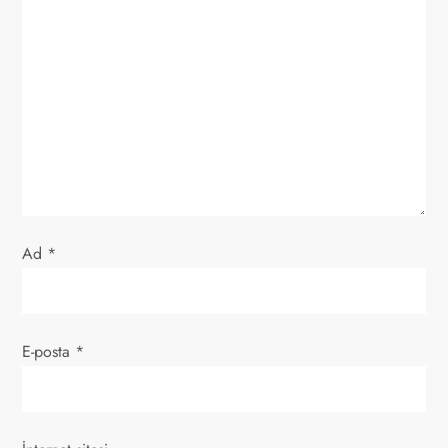
n
m
e
s
i
Ad
*
E-posta
*