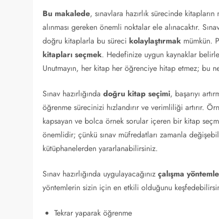
Bu makalede
, sınavlara hazırlık sürecinde kitapların 
alınması gereken önemli noktalar ele alınacaktır. Sınav
doğru kitaplarla bu süreci
kolaylaştırmak
mümkün. Pek
kitapları seçmek
. Hedefinize uygun kaynaklar belirlem
Unutmayın, her kitap her öğrenciye hitap etmez; bu ne
Sınav hazırlığında
doğru kitap seçimi
, başarıyı artı
öğrenme sürecinizi hızlandırır ve verimliliği artırır. Ö
kapsayan ve bolca örnek sorular içeren bir kitap seçmek
önemlidir; çünkü sınav müfredatları zamanla değişebi
kütüphanelerden yararlanabilirsiniz.
Sınav hazırlığında uygulayacağınız
çalışma yöntemle
yöntemlerin sizin için en etkili olduğunu keşfedebilirs
Tekrar yaparak öğrenme