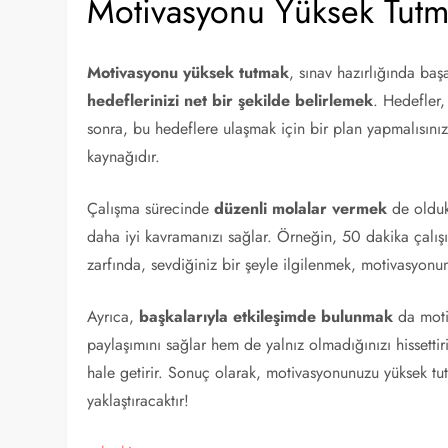
Motivasyonu Yüksek Tut
Motivasyonu yüksek tutmak
, sınav hazırlığında baş
hedeflerinizi net bir şekilde belirlemek
. Hedefler, 
sonra, bu hedeflere ulaşmak için bir plan yapmalısını
kaynağıdır.
Çalışma sürecinde
düzenli molalar vermek
de oldukç
daha iyi kavramanızı sağlar. Örneğin, 50 dakika çalışıp
zarfında, sevdiğiniz bir şeyle ilgilenmek, motivasyonu
Ayrıca,
başkalarıyla etkileşimde bulunmak
da motiv
paylaşımını sağlar hem de yalnız olmadığınızı hissettiri
hale getirir. Sonuç olarak, motivasyonunuzu yüksek tut
yaklaştıracaktır!