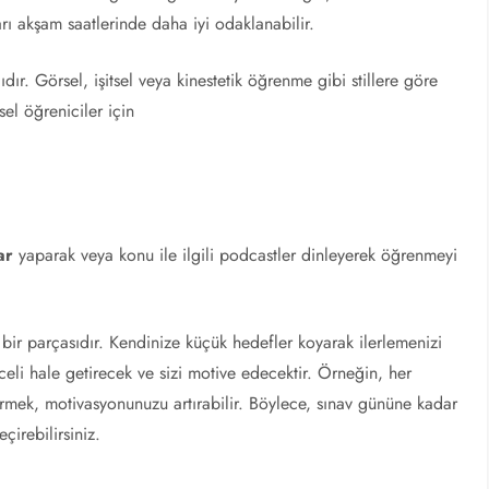
arı akşam saatlerinde daha iyi odaklanabilir.
ır. Görsel, işitsel veya kinestetik öğrenme gibi stillere göre
sel öğreniciler için
ar
yaparak veya konu ile ilgili podcastler dinleyerek öğrenmeyi
bir parçasıdır. Kendinize küçük hedefler koyarak ilerlemenizi
celi hale getirecek ve sizi motive edecektir. Örneğin, her
rmek, motivasyonunuzu artırabilir. Böylece, sınav gününe kadar
çirebilirsiniz.