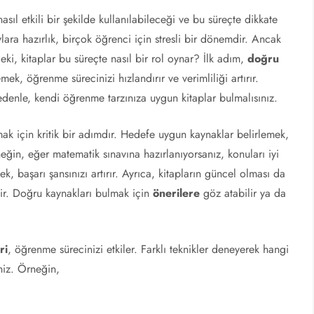
nasıl etkili bir şekilde kullanılabileceği ve bu süreçte dikkate
lara hazırlık, birçok öğrenci için stresli bir dönemdir. Ancak
i, kitaplar bu süreçte nasıl bir rol oynar? İlk adım,
doğru
ek, öğrenme sürecinizi hızlandırır ve verimliliği artırır.
denle, kendi öğrenme tarzınıza uygun kitaplar bulmalısınız.
rmak için kritik bir adımdır. Hedefe uygun kaynaklar belirlemek,
rneğin, eğer matematik sınavına hazırlanıyorsanız, konuları iyi
, başarı şansınızı artırır. Ayrıca, kitapların güncel olması da
lir. Doğru kaynakları bulmak için
önerilere
göz atabilir ya da
ri
, öğrenme sürecinizi etkiler. Farklı teknikler deneyerek hangi
iniz. Örneğin,