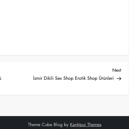
Nex
Next
Post
ü
İzmir Dikili Sex Shop Erotik Shop Ürünleri
Theme Cube Blog by
Kantipur Themes