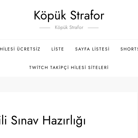
Köpük Strafor
Köpük Strafor
ILESI ÜCRETSIZ
LISTE
SAYFA LISTESI
SHORT
TWITCH TAKIPÇI HILESI SITELERI
ili Sınav Hazırlığı