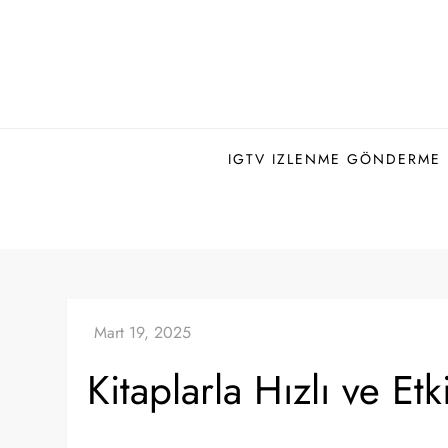
Skip
to
content
IGTV IZLENME GÖNDERME H
Kitaplarla Hızlı ve Etk