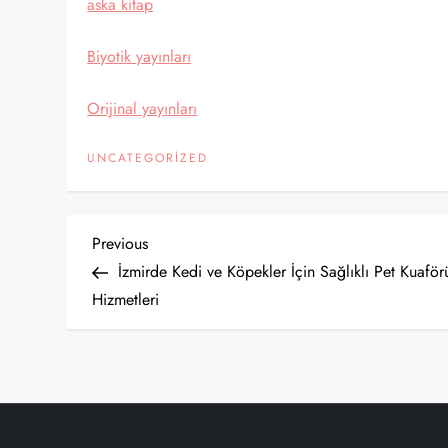
aska kitap
Biyotik yayınları
Orijinal yayınları
UNCATEGORIZED
Y
Previous
Previous
Post
İzmirde Kedi ve Köpekler İçin Sağlıklı Pet Kuaför
a
Hizmetleri
z
ı
g