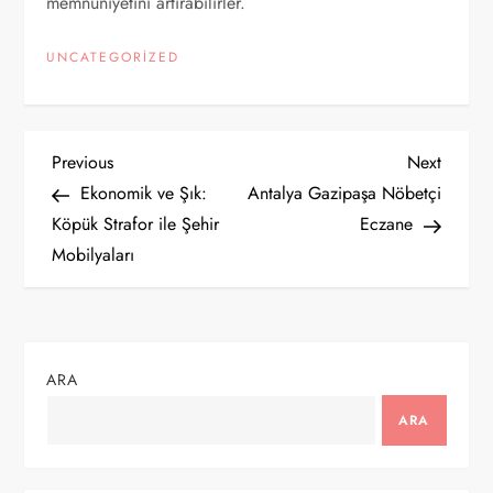
memnuniyetini artırabilirler.
UNCATEGORIZED
Y
Previous
Next
Previous
Next
Post
Post
Ekonomik ve Şık:
Antalya Gazipaşa Nöbetçi
a
Köpük Strafor ile Şehir
Eczane
Mobilyaları
z
ı
g
ARA
e
ARA
z