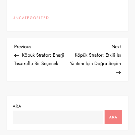
UNCATEGORIZED
Y
Previous
Next
Previous
Next
Post
Post
Köpük Strafor: Enerji
Köpük Strafor: Etkili Isı
a
Tasarruflu Bir Seçenek
Yalıtımı İçin Doğru Seçim
z
ı
g
ARA
e
ARA
z