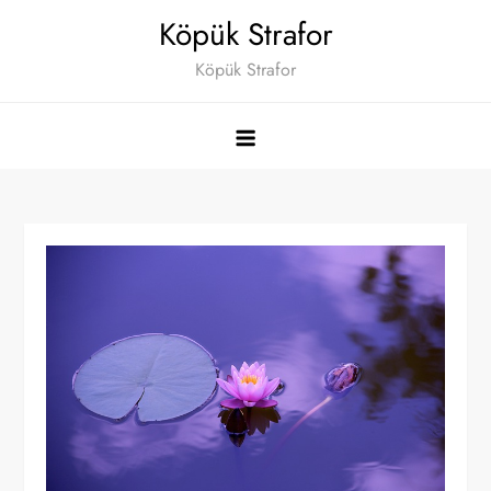
Skip
Köpük Strafor
to
Köpük Strafor
content