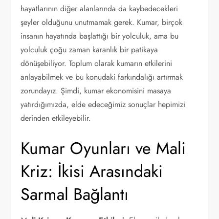
hayatlarının diğer alanlarında da kaybedecekleri
şeyler olduğunu unutmamak gerek. Kumar, birçok
insanın hayatında başlattığı bir yolculuk, ama bu
yolculuk çoğu zaman karanlık bir patikaya
dönüşebiliyor. Toplum olarak kumarın etkilerini
anlayabilmek ve bu konudaki farkındalığı artırmak
zorundayız. Şimdi, kumar ekonomisini masaya
yatırdığımızda, elde edeceğimiz sonuçlar hepimizi
derinden etkileyebilir.
Kumar Oyunları ve Mali
Kriz: İkisi Arasındaki
Sarmal Bağlantı