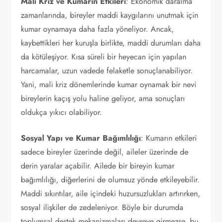
Mali Kriz ve Kumarın Etkileri
: Ekonomik daralma
zamanlarında, bireyler maddi kaygılarını unutmak için
kumar oynamaya daha fazla yöneliyor. Ancak,
kaybettikleri her kuruşla birlikte, maddi durumları daha
da kötüleşiyor. Kısa süreli bir heyecan için yapılan
harcamalar, uzun vadede felaketle sonuçlanabiliyor.
Yani, mali kriz dönemlerinde kumar oynamak bir nevi
bireylerin kaçış yolu haline geliyor, ama sonuçları
oldukça yıkıcı olabiliyor.
Sosyal Yapı ve Kumar Bağımlılığı
: Kumarın etkileri
sadece bireyler üzerinde değil, aileler üzerinde de
derin yaralar açabilir. Ailede bir bireyin kumar
bağımlılığı, diğerlerini de olumsuz yönde etkileyebilir.
Maddi sıkıntılar, aile içindeki huzursuzlukları artırırken,
sosyal ilişkiler de zedeleniyor. Böyle bir durumda
toplumsal destek mekanizmaları devreye girmezse, bu