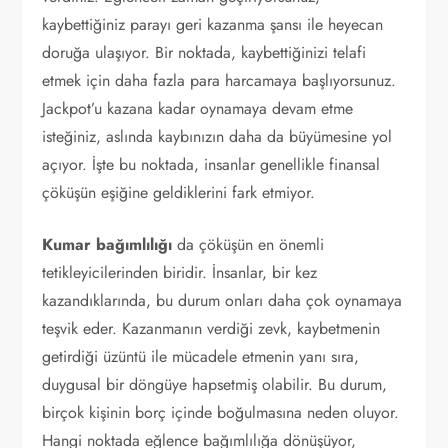
kaybettiğiniz parayı geri kazanma şansı ile heyecan
doruğa ulaşıyor. Bir noktada, kaybettiğinizi telafi
etmek için daha fazla para harcamaya başlıyorsunuz.
Jackpot’u kazana kadar oynamaya devam etme
isteğiniz, aslında kaybınızın daha da büyümesine yol
açıyor. İşte bu noktada, insanlar genellikle finansal
çöküşün eşiğine geldiklerini fark etmiyor.
Kumar bağımlılığı
da çöküşün en önemli
tetikleyicilerinden biridir. İnsanlar, bir kez
kazandıklarında, bu durum onları daha çok oynamaya
teşvik eder. Kazanmanın verdiği zevk, kaybetmenin
getirdiği üzüntü ile mücadele etmenin yanı sıra,
duygusal bir döngüye hapsetmiş olabilir. Bu durum,
birçok kişinin borç içinde boğulmasına neden oluyor.
Hangi noktada eğlence bağımlılığa dönüşüyor,