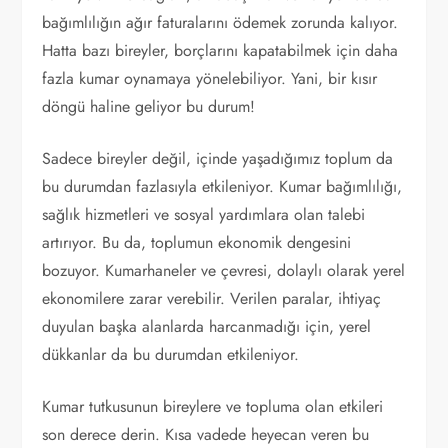
bağımlılığın ağır faturalarını ödemek zorunda kalıyor.
Hatta bazı bireyler, borçlarını kapatabilmek için daha
fazla kumar oynamaya yönelebiliyor. Yani, bir kısır
döngü haline geliyor bu durum!
Sadece bireyler değil, içinde yaşadığımız toplum da
bu durumdan fazlasıyla etkileniyor. Kumar bağımlılığı,
sağlık hizmetleri ve sosyal yardımlara olan talebi
artırıyor. Bu da, toplumun ekonomik dengesini
bozuyor. Kumarhaneler ve çevresi, dolaylı olarak yerel
ekonomilere zarar verebilir. Verilen paralar, ihtiyaç
duyulan başka alanlarda harcanmadığı için, yerel
dükkanlar da bu durumdan etkileniyor.
Kumar tutkusunun bireylere ve topluma olan etkileri
son derece derin. Kısa vadede heyecan veren bu