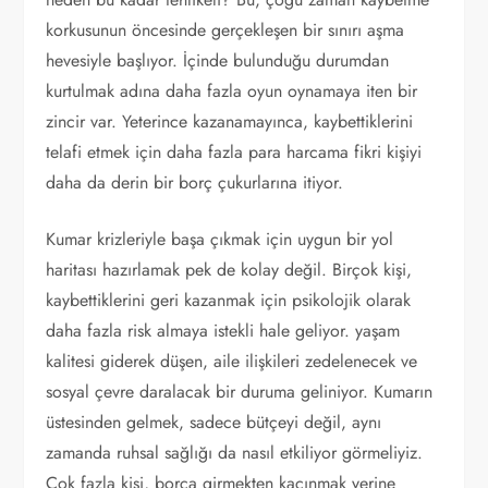
korkusunun öncesinde gerçekleşen bir sınırı aşma
hevesiyle başlıyor. İçinde bulunduğu durumdan
kurtulmak adına daha fazla oyun oynamaya iten bir
zincir var. Yeterince kazanamayınca, kaybettiklerini
telafi etmek için daha fazla para harcama fikri kişiyi
daha da derin bir borç çukurlarına itiyor.
Kumar krizleriyle başa çıkmak için uygun bir yol
haritası hazırlamak pek de kolay değil. Birçok kişi,
kaybettiklerini geri kazanmak için psikolojik olarak
daha fazla risk almaya istekli hale geliyor. yaşam
kalitesi giderek düşen, aile ilişkileri zedelenecek ve
sosyal çevre daralacak bir duruma geliniyor. Kumarın
üstesinden gelmek, sadece bütçeyi değil, aynı
zamanda ruhsal sağlığı da nasıl etkiliyor görmeliyiz.
Çok fazla kişi, borca girmekten kaçınmak yerine