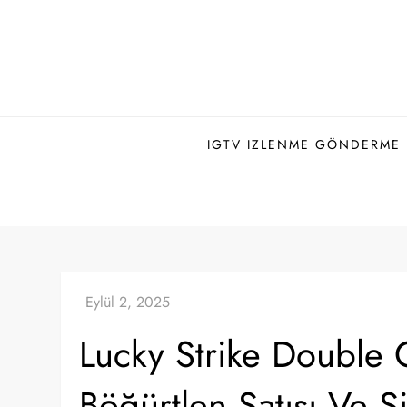
Skip
to
content
IGTV IZLENME GÖNDERME H
Lucky Strike Double 
Böğürtlen Satışı Ve Si