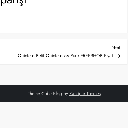
Nex
Next
Post
Quintero Petit Quintero 5’s Puro FREESHOP Fiyat
Theme Cube Blog by
Kantipur Themes