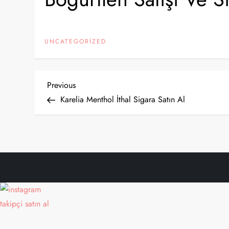
UNCATEGORIZED
Y
Previous
Previous
Post
Karelia Menthol İthal Sigara Satın Al
a
z
ı
g
e