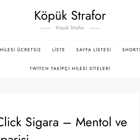
Köpük Strafor
Köpük Strafor
ILESI ÜCRETSIZ
LISTE
SAYFA LISTESI
SHORT
TWITCH TAKIPÇI HILESI SITELERI
Click Sigara – Mentol ve
parişi