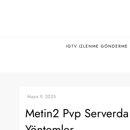
Skip
to
content
IGTV IZLENME GÖNDERME H
Metin2 Pvp Serverda H
Yöntemler