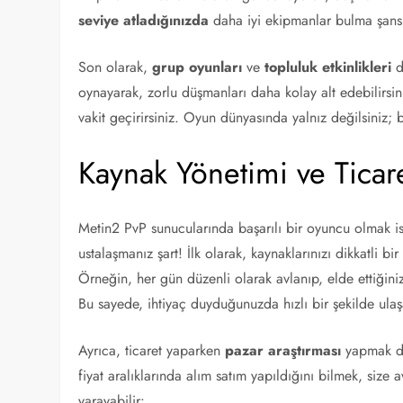
seviye atladığınızda
daha iyi ekipmanlar bulma şansı
Son olarak,
grup oyunları
ve
topluluk etkinlikleri
de
oynayarak, zorlu düşmanları daha kolay alt edebilirs
vakit geçirirsiniz. Oyun dünyasında yalnız değilsiniz; 
Kaynak Yönetimi ve Ticaret
Metin2 PvP sunucularında başarılı bir oyuncu olmak is
ustalaşmanız şart! İlk olarak, kaynaklarınızı dikkatli b
Örneğin, her gün düzenli olarak avlanıp, elde ettiğini
Bu sayede, ihtiyaç duyduğunuzda hızlı bir şekilde ulaşa
Ayrıca, ticaret yaparken
pazar araştırması
yapmak da
fiyat aralıklarında alım satım yapıldığını bilmek, size a
yarayabilir: