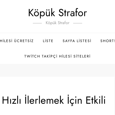
Köpük Strafor
Köpük Strafor
ILESI ÜCRETSIZ
LISTE
SAYFA LISTESI
SHORT
TWITCH TAKIPÇI HILESI SITELERI
ızlı İlerlemek İçin Etkili