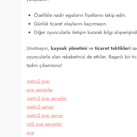
Özellikle nadir eşyaların fiyatlarını takip edin.
Günlük ticaret olaylarını kaçırmayın.
Diğer oyuncularla iletişim kurarak bilgi alışverişin
Unutmayın,
kaynak yönetimi
ve
ticaret taktikleri
sad
oyuncularla olan rekabetinizi de etkiler. Başarılı bir t
tadını çıkarırsınız!
metin2 pvp
pvp serverler
metin2 pvp serveler
metin2 server
metin2 pvp server
mt2 pvp serverler
pvp