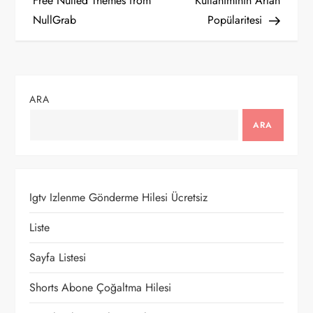
a
Free Nulled Themes from
Kullanımının Artan
NullGrab
Popülaritesi
z
ı
g
ARA
e
ARA
z
i
Igtv Izlenme Gönderme Hilesi Ücretsiz
n
Liste
m
Sayfa Listesi
e
Shorts Abone Çoğaltma Hilesi