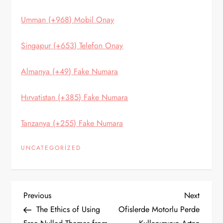
Umman (+968) Mobil Onay
Singapur (+653) Telefon Onay
Almanya (+49) Fake Numara
Hırvatistan (+385) Fake Numara
Tanzanya (+255) Fake Numara
UNCATEGORIZED
Y
Previous
Next
Previous
Next
Post
Post
The Ethics of Using
Ofislerde Motorlu Perde