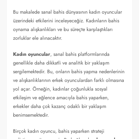
Bu makalede sanal bahis dünyasının kadın oyuncular
üzerindeki etkilerini inceleyeceğiz. Kadınların bahis
oynama alışkanlıkları ve bu süreçte karşılaştıkları
zorluklar ele alınacaktır.
Kadın oyuncular
, sanal bahis platformlarında
genellikle daha dikkatli ve analitik bir yaklaşım
sergilemektedir. Bu, onların bahis yapma nedenlerinin
ve alışkanlıklarının erkek oyunculardan farklı olmasına
yol açar. Örneğin, kadınlar çoğunlukla sosyal
etkileşim ve eğlence amacıyla bahis yaparken,
erkekler daha çok kazanç odaklı bir yaklaşım
benimsemektedir.
Birçok kadın oyuncu, bahis yaparken strateji