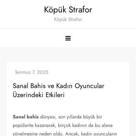
Skip
Köpük Strafor
to
Köpük Strafor
content
Sanal Bahis ve Kadın Oyuncular
Üzerindeki Etkileri
Sanal bahis
dünyası, son yıllarda büyük bir
popülarite kazanarak, birçok kadının da bu alana
yönelmesine neden oldu. Ancak, kadın oyuncuların