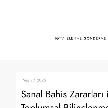
Skip
to
content
IGTV IZLENME GÖNDERME H
Sanal Bahis Zararları
Toplumsal Bilinçlenm