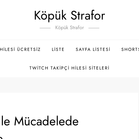
Köpük Strafor
Köpük Strafor
ILESI ÜCRETSIZ
LISTE
SAYFA LISTESI
SHORT
TWITCH TAKIPÇI HILESI SITELERI
 ile Mücadelede
e