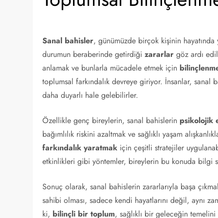
Sanal bahisler
, günümüzde birçok kişinin hayatında y
durumun beraberinde getirdiği
zararlar
göz ardı edil
anlamak ve bunlarla mücadele etmek için
bilinçlenm
toplumsal farkındalık devreye giriyor. İnsanlar, sanal 
daha duyarlı hale gelebilirler.
Özellikle genç bireylerin, sanal bahislerin
psikolojik 
bağımlılık riskini azaltmak ve sağlıklı yaşam alışkanlık
farkındalık yaratmak
için çeşitli stratejiler uygula
etkinlikleri gibi yöntemler, bireylerin bu konuda bilgi 
Sonuç olarak, sanal bahislerin zararlarıyla başa çıkmak
sahibi olması, sadece kendi hayatlarını değil, aynı za
ki,
bilinçli bir toplum
, sağlıklı bir geleceğin temelini 