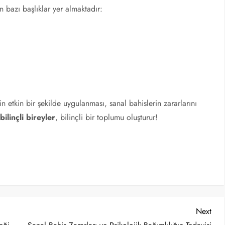
n bazı başlıklar yer almaktadır:
n etkin bir şekilde uygulanması, sanal bahislerin zararlarını
,
bilinçli bireyler
, bilinçli bir toplumu oluşturur!
Nex
Next
Post