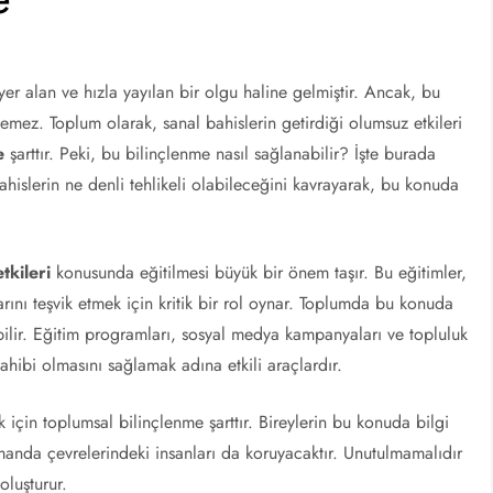
er alan ve hızla yayılan bir olgu haline gelmiştir. Ancak, bu
emez. Toplum olarak, sanal bahislerin getirdiği olumsuz etkileri
e
şarttır. Peki, bu bilinçlenme nasıl sağlanabilir? İşte burada
bahislerin ne denli tehlikeli olabileceğini kavrayarak, bu konuda
etkileri
konusunda eğitilmesi büyük bir önem taşır. Bu eğitimler,
larını teşvik etmek için kritik bir rol oynar. Toplumda bu konuda
nabilir. Eğitim programları, sosyal medya kampanyaları ve topluluk
sahibi olmasını sağlamak adına etkili araçlardır.
 için toplumsal bilinçlenme şarttır. Bireylerin bu konuda bilgi
manda çevrelerindeki insanları da koruyacaktır. Unutulmamalıdır
oluşturur.