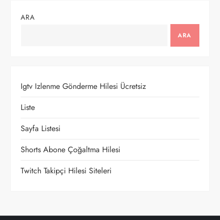
g
ARA
e
ARA
z
i
Igtv Izlenme Gönderme Hilesi Ücretsiz
n
Liste
m
Sayfa Listesi
e
Shorts Abone Çoğaltma Hilesi
Twitch Takipçi Hilesi Siteleri
s
i