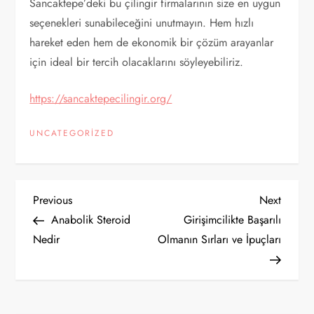
Sancaktepe’deki bu çilingir firmalarının size en uygun
seçenekleri sunabileceğini unutmayın. Hem hızlı
hareket eden hem de ekonomik bir çözüm arayanlar
için ideal bir tercih olacaklarını söyleyebiliriz.
https://sancaktepecilingir.org/
UNCATEGORIZED
Y
Previous
Next
Previous
Next
Post
Post
Anabolik Steroid
Girişimcilikte Başarılı
a
Nedir
Olmanın Sırları ve İpuçları
z
ı