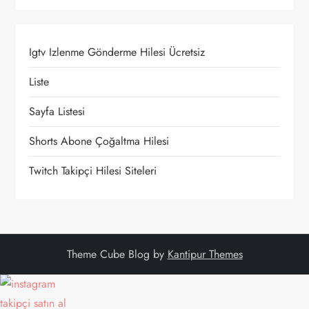
z
i
Igtv Izlenme Gönderme Hilesi Ücretsiz
n
Liste
m
Sayfa Listesi
e
Shorts Abone Çoğaltma Hilesi
Twitch Takipçi Hilesi Siteleri
s
i
Theme Cube Blog by
Kantipur Themes