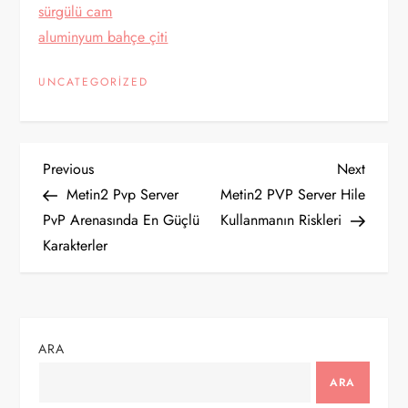
sürgülü cam
aluminyum bahçe çiti
UNCATEGORIZED
Y
Previous
Next
Previous
Next
Post
Post
Metin2 Pvp Server
Metin2 PVP Server Hile
a
PvP Arenasında En Güçlü
Kullanmanın Riskleri
Karakterler
z
ı
g
ARA
e
ARA