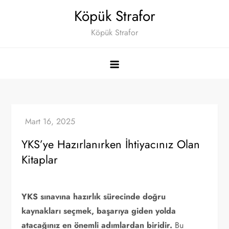
Skip
Köpük Strafor
to
Köpük Strafor
content
YKS’ye Hazırlanırken İhtiyacınız Olan
Kitaplar
YKS sınavına hazırlık sürecinde doğru
kaynakları seçmek, başarıya giden yolda
atacağınız en önemli adımlardan biridir.
Bu