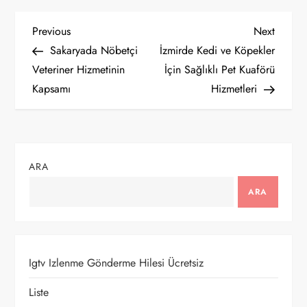
Y
Previous
Next
Previous
Next
Post
Post
Sakaryada Nöbetçi
İzmirde Kedi ve Köpekler
a
Veteriner Hizmetinin
İçin Sağlıklı Pet Kuaförü
Kapsamı
Hizmetleri
z
ı
g
ARA
e
ARA
z
i
Igtv Izlenme Gönderme Hilesi Ücretsiz
n
Liste